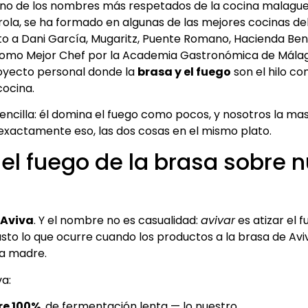
o de los nombres más respetados de la cocina malagueñ
rola, se ha formado en algunas de las mejores cocinas de
o a Dani García, Mugaritz, Puente Romano, Hacienda Ben
como Mejor Chef por la Academia Gastronómica de Málag
oyecto personal donde la
brasa y el fuego
son el hilo c
cocina.
encilla: él domina el fuego como pocos, y nosotros la mas
exactamente eso, las dos cosas en el mismo plato.
 el fuego de la brasa sobre 
Aviva
. Y el nombre no es casualidad:
avivar
es atizar el 
 justo lo que ocurre cuando los productos a la brasa de A
a madre.
va:
e 100%
, de fermentación lenta — lo nuestro