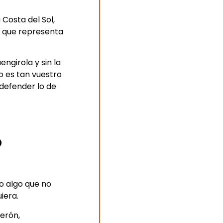
 Costa del Sol,
o que representa
ngirola y sin la
 es tan vuestro
 defender lo de
o
o algo que no
iera.
uerón,