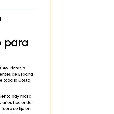
o
» para
tivo
, Pizzería
dientes de España
e toda la Costa
miento hay masa
va años haciendo
fuera se fije en