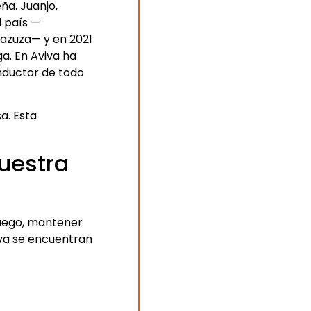
a. Juanjo,
l país —
azuza— y en 2021
a. En Aviva ha
onductor de todo
a. Esta
nuestra
fuego, mantener
viva se encuentran