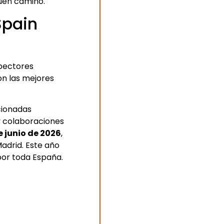
uen camino.
Spain
spectores
on las mejores
cionadas
 y colaboraciones
e junio de 2026
,
adrid. Este año
por toda España.