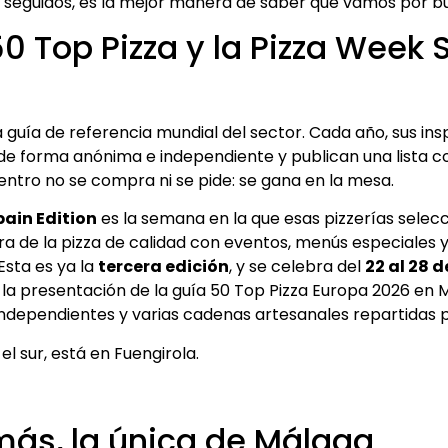
s seguidos, es la mejor manera de saber que vamos por b
0 Top Pizza y la Pizza Week 
a guía de referencia mundial del sector. Cada año, sus in
 de forma anónima e independiente y publican una lista c
dentro no se compra ni se pide: se gana en la mesa.
pain Edition
es la semana en la que esas pizzerías selec
ura de la pizza de calidad con eventos, menús especiales
 Esta es ya la
tercera edición
, y se celebra del
22 al 28 d
 la presentación de la guía 50 Top Pizza Europa 2026 en M
 independientes y varias cadenas artesanales repartidas 
 el sur, está en Fuengirola.
más, la única de Málaga