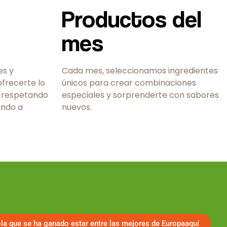
Productos del
mes
es y
Cada mes, seleccionamos ingredientes
frecerte lo
únicos para crear combinaciones
 respetando
especiales y sorprenderte con sabores
ando a
nuevos.
ola que se ha ganado estar entre las mejores de Europaaquí