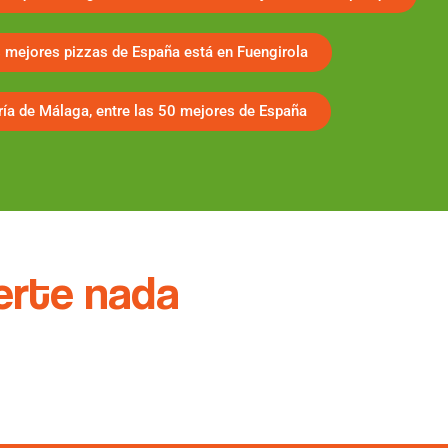
s mejores pizzas de España está en Fuengirola
ría de Málaga, entre las 50 mejores de España
erte nada