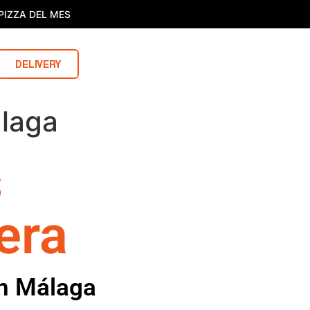
IZZA DEL MES
DELIVERY
álaga
s
era
en Málaga