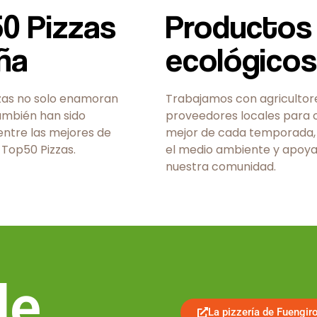
50 Pizzas
Productos
ña
ecológicos
zas no solo enamoran
Trabajamos con agricultor
ambién han sido
proveedores locales para o
ntre las mejores de
mejor de cada temporada,
 Top50 Pizzas.
el medio ambiente y apoy
nuestra comunidad.
de
La pizzería de Fuengir