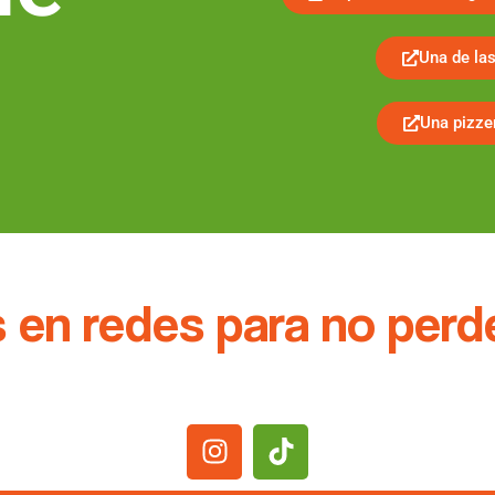
Una de la
Una pizze
 en redes para no perd